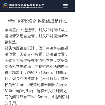
首页
끀
关于我们
锅炉冷渣设备的构造组成是什么
产品中心
该装置由：进渣管、封头和封圈组成，
进渣管采用合金管，封头和封圈为45#
新闻资讯
钢制造。
联系我们
封头为圆锥台设计，位于冷渣机头部进
渣位置，圆锥台小头置于进渣箱位置，
圆锥台大头焊接在冷渣机本体，封头随
冷渣机本体转动，并将椎体小头的内圆
进行精加工，内径为510mm。封圈设
计并焊接在进渣箱上（不可转动）其外
径为507mm，安装时将封圈插入内径
510mm的封头内，这样封头和封圈之
间的间隙只有平均1.5mm，以达到密封
的作用。